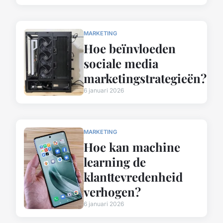
MARKETING
Hoe beïnvloeden
sociale media
marketingstrategieën?
6 januari 2026
MARKETING
Hoe kan machine
learning de
klanttevredenheid
verhogen?
6 januari 2026