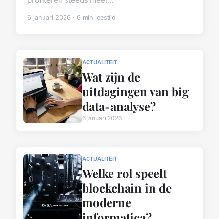
profiteren steeds meer...
6 januari 2026 · 6 min leestijd
ACTUALITEIT
Wat zijn de
uitdagingen van big
data-analyse?
6 januari 2026
ACTUALITEIT
Welke rol speelt
blockchain in de
moderne
informatica?