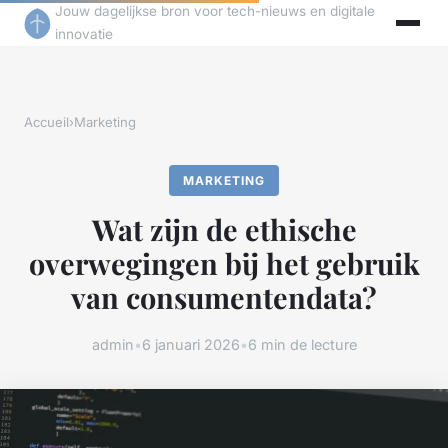
Jouw dagelijkse bron voor tech-nieuws en digitale
innovatie
Accueil
›
Marketing
MARKETING
Wat zijn de ethische
overwegingen bij het gebruik
van consumentendata?
admin
•
6 januari 2026
•
6 min de lecture